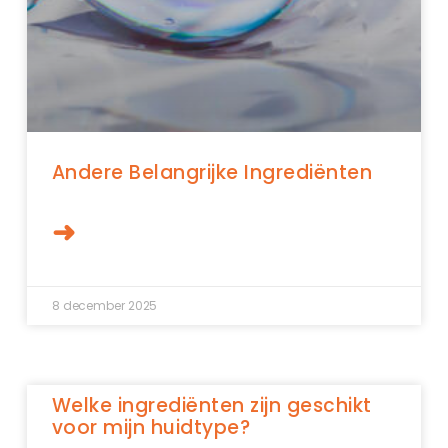
Andere Belangrijke Ingrediënten
➜
8 december 2025
Welke ingrediënten zijn geschikt
voor mijn huidtype?