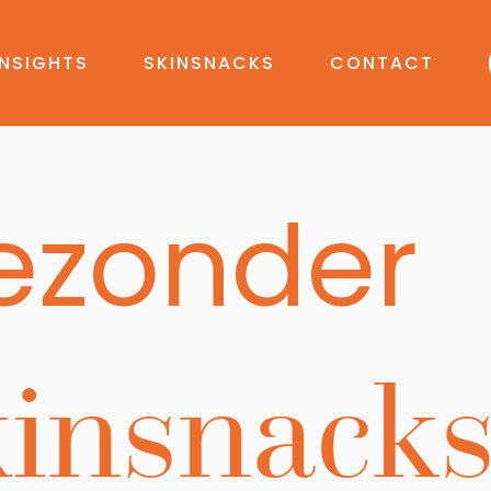
INSIGHTS
SKINSNACKS
CONTACT
ezonder
insnack