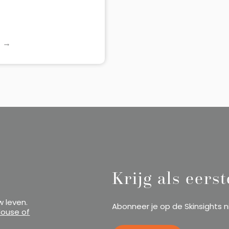
e
R →
Krijg als eers
w leven.
Abonneer je op de Skinsights n
House of