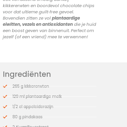
kikkererwten en boordevol chocolate chips
voor dat ultieme guilt‑free gevoel.
Bovendien zitten ze vol
plantaardige
eiwitten, vezels en antioxidanten
die je huid
een boost geven van binnenuit. Perfect om
jezelf (of een vriend) mee te verwennen!
Ingrediënten
265 g kikkererwten
129 ml plantaardige melk
1/2 el appelciderazijn
80 g pindakaas
2 tl vanille-extract