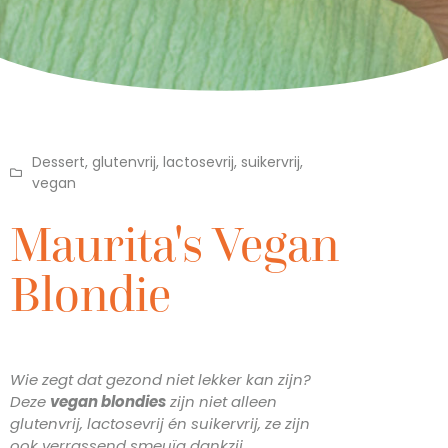
Dessert
,
glutenvrij
,
lactosevrij
,
suikervrij
,
vegan
Maurita's Vegan
Blondie
Wie zegt dat gezond niet lekker kan zijn?
Deze
vegan blondies
zijn niet alleen
glutenvrij, lactosevrij én suikervrij, ze zijn
ook verrassend smeuïg dankzij