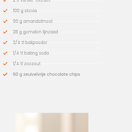
100 g stevia
90 g amandelmeel
28 g gemalen lijnzaad
3/4 tl bakpoeder
1/4 tl baking soda
1/4 tl zeezout
60 g zeuivelvrije chocolate chips