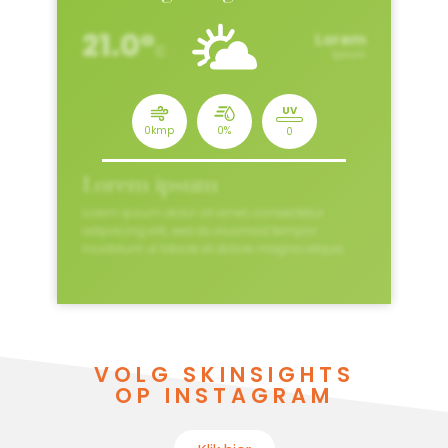
Lorem ipsum
Lorem ipsum dolor sit amet, consectetur
adipiscing elit, sed do eiusmod tempor
incididunt ut labore et dolore magna aliqua.
VOLG SKINSIGHTS
OP INSTAGRAM