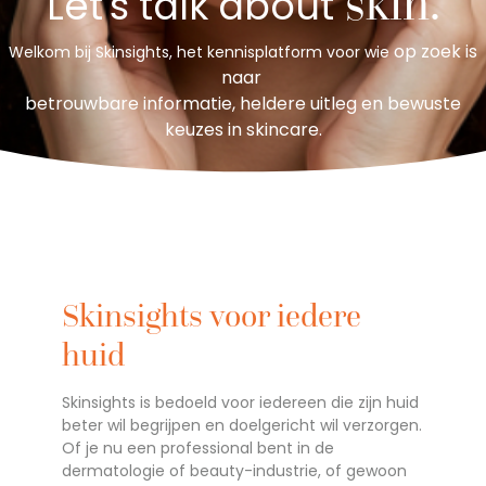
skin.
Let's talk
about
op zoek is
Welkom bij Skinsights, het kennisplatform voor wie
naar
betrouwbare informatie,
heldere uitleg
en bewuste
keuzes in skincare.
Skinsights voor iedere
huid
Skinsights is bedoeld voor iedereen die zijn huid
beter wil begrijpen en doelgericht wil verzorgen.
Of je nu een professional bent in de
dermatologie of beauty-industrie, of gewoon