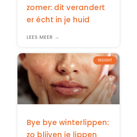
zomer: dit verandert
er écht in je huid
LEES MEER →
INSIGHT
Bye bye winterlippen:
zo blijven je lippen